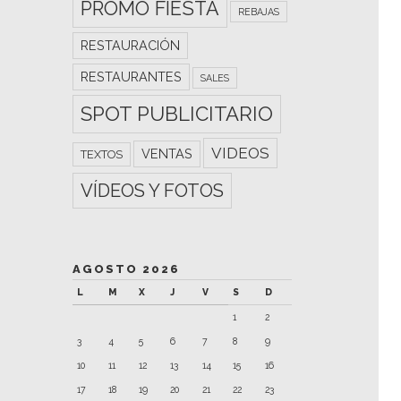
PROMO FIESTA
REBAJAS
RESTAURACIÓN
RESTAURANTES
SALES
SPOT PUBLICITARIO
VIDEOS
VENTAS
TEXTOS
VÍDEOS Y FOTOS
AGOSTO 2026
L
M
X
J
V
S
D
1
2
3
4
5
6
7
8
9
10
11
12
13
14
15
16
17
18
19
20
21
22
23