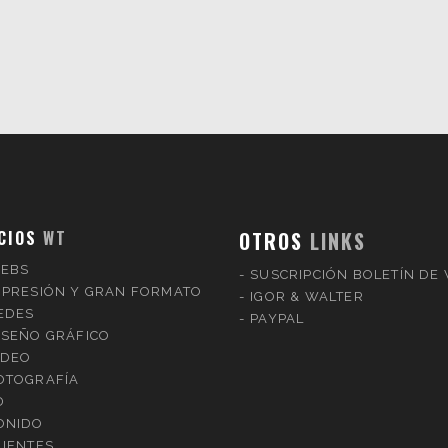
CIOS
WT
OTROS
LINKS
EBS
SUSCRIPCIÓN BOLETÍN DE
MPRESIÓN Y GRAN FORMATO
IGOR & WALTER
EDES
PAYPAL
ISEÑO GRÁFICO
IDEO
OTOGRAFÍA
D
ONIDO
LIENTES