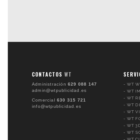
CONTACTOS
WT
SERVI
Administración
629 088 147
WT W
admin@wtpublicidad.es
WT I
WT R
Comercial
630 315 721
WT D
info@wtpublicidad.es
WT V
WT F
WT 3
WT S
WT C