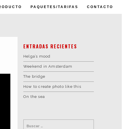
RODUCTO
PAQUETES/TARIFAS
CONTACTO
ENTRADAS RECIENTES
Helga’s mood
Weekend in Amsterdam
Web
The bridge
Diseño Gráfico
How to create photo like this
Vídeo
Fotografía
On the sea
3D
Sonido
Impresión
Clientes