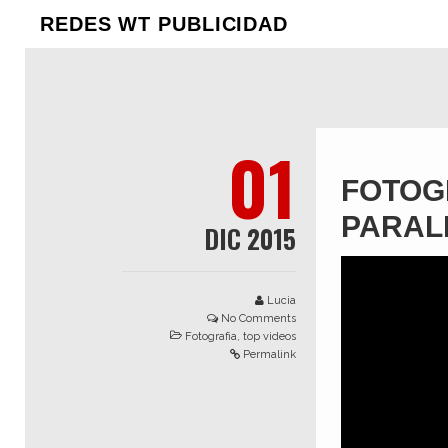
REDES WT PUBLICIDAD
01
FOTOG
PARALL
DIC 2015
Reproductor
de
Lucia
vídeo
No Comments
Fotografia
,
top videos
Permalink