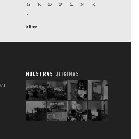
24
25
26
27
28
29
30
31
« Ene
NUESTRAS
OFICINAS
 WT