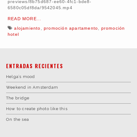
previews/8b75d687-ee60-4fc1-bde8-
6580c05df8da/9542045.mp4
READ MORE...
alojamiento
,
promoción apartamento
,
promoción
hotel
ENTRADAS RECIENTES
Helga’s mood
Weekend in Amsterdam
The bridge
How to create photo like this
On the sea