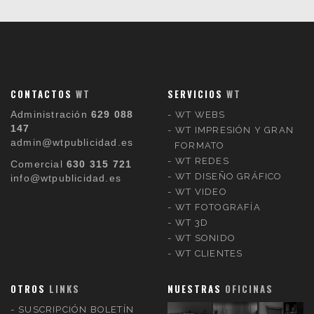
CONTACTOS
WT
SERVICIOS
WT
Administración
629 088
WT WEBS
147
WT IMPRESIÓN Y GRAN
admin@wtpublicidad.es
FORMATO
WT REDES
Comercial
630 315 721
WT DISEÑO GRÁFICO
info@wtpublicidad.es
WT VIDEO
WT FOTOGRAFÍA
WT 3D
WT SONIDO
WT CLIENTES
OTROS
LINKS
NUESTRAS
OFICINAS
SUSCRIPCIÓN BOLETÍN