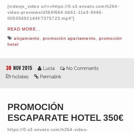
Clientes
[videojs_video url=»https://0.s3.envato.com/h264-
video-previews/d366f664-bb51-11e3-9446-
00505692144f/7375723.mp4″]
READ MORE...
alojamiento
,
promoción apartamento
,
promoción
hotel
30
NOV 2015
Lucia
No Comments
hoteles
Permalink
PROMOCIÓN
ESCAPARATE HOTEL 350€
https://0.s3.envato.com/h264-video-