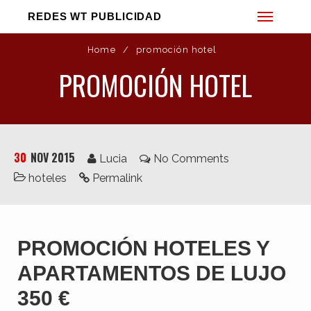
REDES WT PUBLICIDAD
Home
/
promoción hotel
PROMOCIÓN HOTEL
30
NOV 2015
Lucia
No Comments
hoteles
Permalink
Web
Diseño Gráfico
Vídeo
PROMOCIÓN HOTELES Y
Fotografía
3D
APARTAMENTOS DE LUJO
Sonido
350 €
Impresión