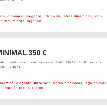
6432236.mp4
rte
,
dinamico
,
elegante
,
intro web
,
letras dinamicas
,
logo
en movimiento
,
logotipo
INIMAL 350 €
nvato.com/h264-video-previews/914df948-4277-4f09-a3a1-
935822.mp4
inamico
,
elegante
,
intro web
,
letras dinamicas
,
logo animad
esentación textos
,
textos