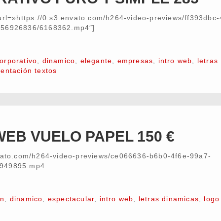
url=»https://0.s3.envato.com/h264-video-previews/ff393dbc-
056926836/6168362.mp4″]
orporativo
,
dinamico
,
elegante
,
empresas
,
intro web
,
letras
entación textos
WEB VUELO PAPEL 150 €
nvato.com/h264-video-previews/ce066636-b6b0-4f6e-99a7-
/949895.mp4
on
,
dinamico
,
espectacular
,
intro web
,
letras dinamicas
,
logo