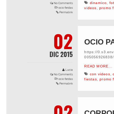
dinamico
,
fo
No Comments
videos
,
promo f
ocio fiestas
Permalink
02
OCIO P
DIC 2015
https://0.s3.e
005056926838
READ MORE...
Lucia
con videos
,
No Comments
fiestas
,
promo f
ocio fiestas
Permalink
02
CORPOR