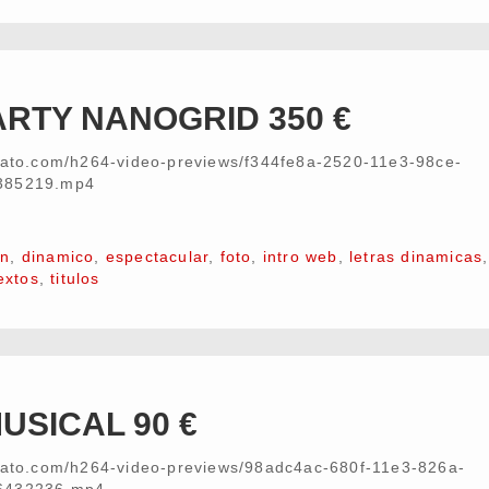
ARTY NANOGRID 350 €
nvato.com/h264-video-previews/f344fe8a-2520-11e3-98ce-
385219.mp4
on
,
dinamico
,
espectacular
,
foto
,
intro web
,
letras dinamicas
extos
,
titulos
USICAL 90 €
nvato.com/h264-video-previews/98adc4ac-680f-11e3-826a-