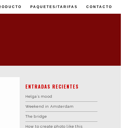
RODUCTO
PAQUETES/TARIFAS
CONTACTO
Web
Diseño Gráfico
ENTRADAS RECIENTES
Vídeo
Helga’s mood
Fotografía
3D
Weekend in Amsterdam
Sonido
The bridge
Impresión
How to create photo like this
Clientes