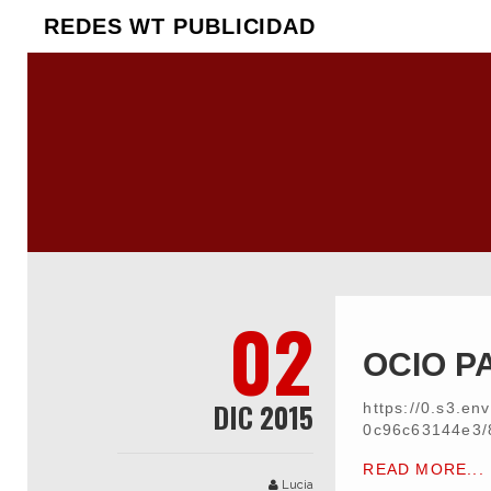
REDES WT PUBLICIDAD
02
OCIO P
DIC 2015
https://0.s3.e
0c96c63144e3/
READ MORE...
Lucia