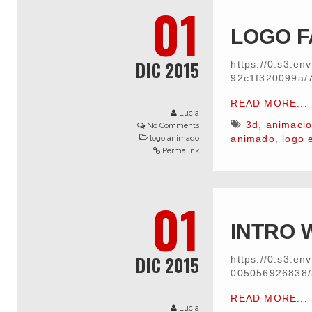
01
LOGO F
DIC 2015
https://0.s3.e
92c1f320099a/
READ MORE...
Lucia
3d
,
animaci
No Comments
animado
,
logo 
logo animado
Permalink
01
INTRO 
DIC 2015
https://0.s3.e
005056926838
READ MORE...
Lucia