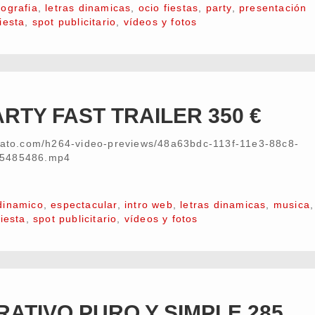
tografia
,
letras dinamicas
,
ocio fiestas
,
party
,
presentación
iesta
,
spot publicitario
,
vídeos y fotos
ARTY FAST TRAILER 350 €
nvato.com/h264-video-previews/48a63bdc-113f-11e3-88c8-
/5485486.mp4
dinamico
,
espectacular
,
intro web
,
letras dinamicas
,
musica
iesta
,
spot publicitario
,
vídeos y fotos
ATIVO PURO Y SIMPLE 285