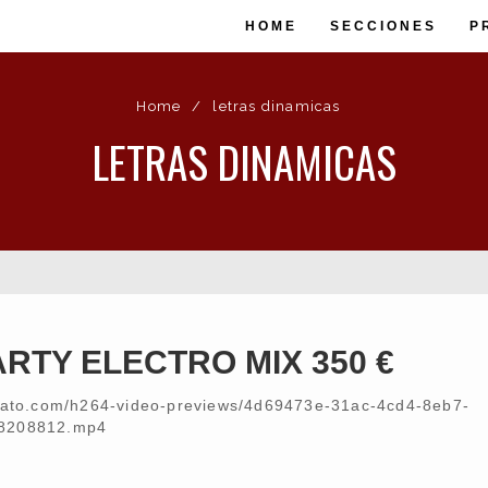
HOME
SECCIONES
P
Home
/
letras dinamicas
LETRAS DINAMICAS
ARTY ELECTRO MIX 350 €
nvato.com/h264-video-previews/4d69473e-31ac-4cd4-8eb7-
8208812.mp4