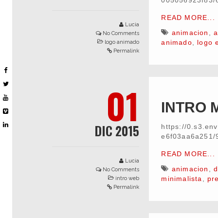
005056923f83/
READ MORE...
Lucia
animacion
,
a
No Comments
animado
,
logo 
logo animado
Permalink
01
INTRO M
DIC 2015
https://0.s3.e
e6f03aa6a251/
READ MORE...
Lucia
animacion
,
d
No Comments
minimalista
,
pr
intro web
Permalink