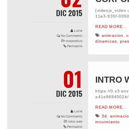
DIC 2015
[videojs_video 
11e3-935f-005
READ MORE...
Lucia
animacion
,
c
No Comments
dinamicas
,
pres
corporativo
Permalink
01
INTRO 
DIC 2015
https://0.s3.e
a41e9884002b
READ MORE...
Lucia
3d
,
animaci
No Comments
movimiento
intro web
Permalink