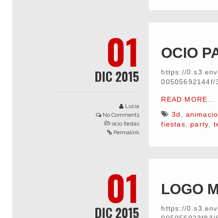
01
OCIO P
DIC 2015
https://0.s3.e
00505692144f/
READ MORE...
Lucia
3d
,
animaci
No Comments
fiestas
,
party
,
t
ocio fiestas
Permalink
01
LOGO M
DIC 2015
https://0.s3.e