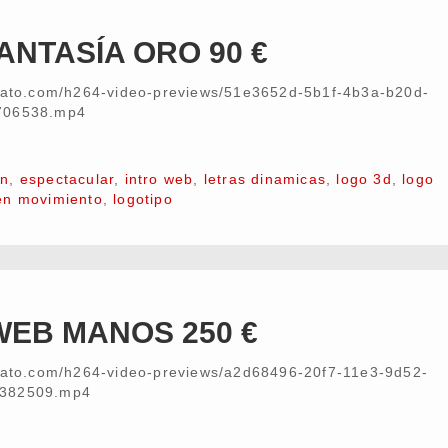
ANTASÍA ORO 90 €
nvato.com/h264-video-previews/51e3652d-5b1f-4b3a-b20d-
706538.mp4
on
,
espectacular
,
intro web
,
letras dinamicas
,
logo 3d
,
logo
en movimiento
,
logotipo
WEB MANOS 250 €
nvato.com/h264-video-previews/a2d68496-20f7-11e3-9d52-
/382509.mp4