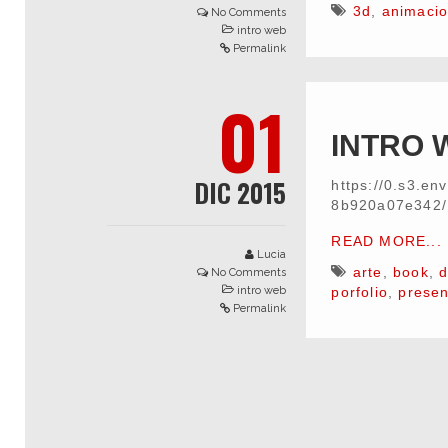
3d
,
animaci
No Comments
intro web
Permalink
01
INTRO 
DIC 2015
https://0.s3.e
8b920a07e342
READ MORE...
Lucia
arte
,
book
,
d
No Comments
porfolio
,
presen
intro web
Permalink