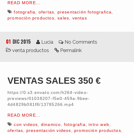
READ MORE...
fotografia
,
ofertas
,
presentación fotografica
,
promoción productos
,
sales
,
ventas
01
DIC 2015
Lucia
No Comments
venta productos
Permalink
VENTAS SALES 350 €
https://0.s3.envato.com/h264-video-
previews/01038207-f5e0-459a-9bee-
4d4829b081f8/13785266.mp4
READ MORE...
con videos
,
dinamico
,
fotografia
,
intro web
,
ofertas
,
presentación videos
,
promoción productos
,