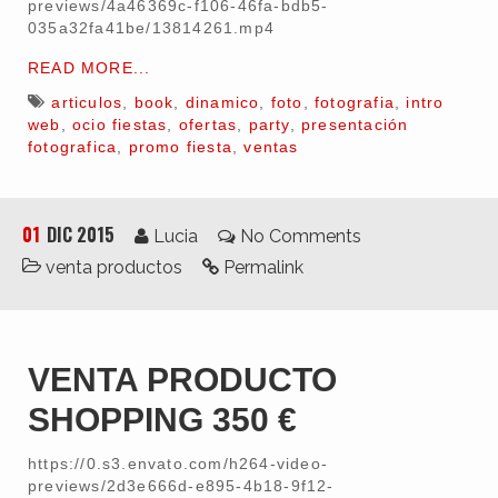
previews/4a46369c-f106-46fa-bdb5-
035a32fa41be/13814261.mp4
Clientes
READ MORE...
articulos
,
book
,
dinamico
,
foto
,
fotografia
,
intro
web
,
ocio fiestas
,
ofertas
,
party
,
presentación
fotografica
,
promo fiesta
,
ventas
01
DIC 2015
Lucia
No Comments
venta productos
Permalink
VENTA PRODUCTO
SHOPPING 350 €
https://0.s3.envato.com/h264-video-
previews/2d3e666d-e895-4b18-9f12-