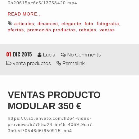
0b20615ac6c5/13758420.mp4
READ MORE...
articulos
,
dinamico
,
elegante
,
foto
,
fotografia
,
ofertas
,
promoción productos
,
rebajas
,
ventas
01
DIC 2015
Lucia
No Comments
venta productos
Permalink
VENTAS PRODUCTO
MODULAR 350 €
https://0.s3.envato.com/h264-video-
previews/57785a24-5b45-4069-9ca7-
3b0ed70546d6/950915.mp4