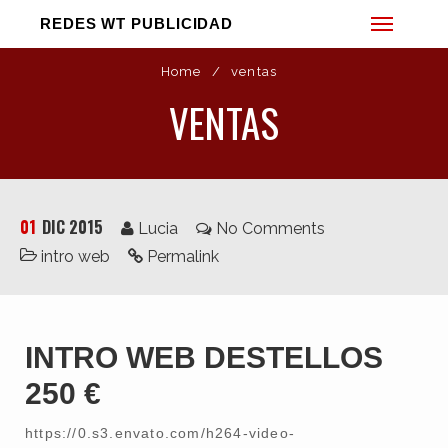
REDES WT PUBLICIDAD
Home
/
ventas
VENTAS
01
DIC 2015
Lucia
No Comments
intro web
Permalink
Web
Diseño Gráfico
Vídeo
INTRO WEB DESTELLOS
Fotografía
250 €
3D
Sonido
https://0.s3.envato.com/h264-video-
Impresión