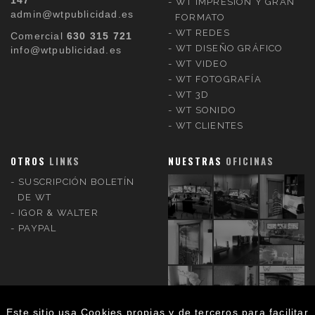
147
WT IMPRESIÓN Y GRAN
admin@wtpublicidad.es
FORMATO
WT REDES
Comercial
630 315 721
WT DISEÑO GRÁFICO
info@wtpublicidad.es
WT VIDEO
WT FOTOGRAFÍA
WT 3D
WT SONIDO
WT CLIENTES
OTROS
LINKS
NUESTRAS
OFICINAS
SUSCRIPCIÓN BOLETÍN
DE WT
IGOR & WALTER
PAYPAL
Este sitio usa Cookies propias y de terceros para facilitar