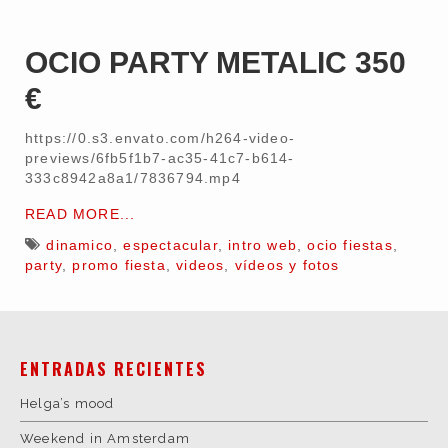
OCIO PARTY METALIC 350
€
https://0.s3.envato.com/h264-video-
previews/6fb5f1b7-ac35-41c7-b614-
333c8942a8a1/7836794.mp4
READ MORE...
dinamico
,
espectacular
,
intro web
,
ocio fiestas
,
party
,
promo fiesta
,
videos
,
vídeos y fotos
ENTRADAS RECIENTES
Helga’s mood
Weekend in Amsterdam