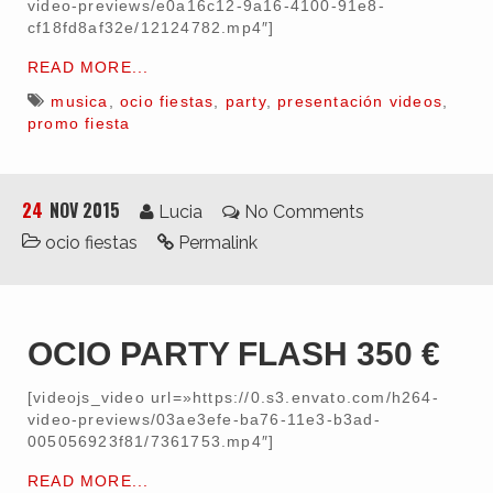
video-previews/e0a16c12-9a16-4100-91e8-
3D
cf18fd8af32e/12124782.mp4″]
Sonido
READ MORE...
Impresión
musica
,
ocio fiestas
,
party
,
presentación videos
,
Clientes
promo fiesta
24
NOV 2015
Lucia
No Comments
ocio fiestas
Permalink
OCIO PARTY FLASH 350 €
[videojs_video url=»https://0.s3.envato.com/h264-
video-previews/03ae3efe-ba76-11e3-b3ad-
005056923f81/7361753.mp4″]
READ MORE...