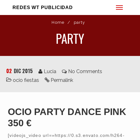
REDES WT PUBLICIDAD
Home
/
party
PARTY
02
DIC 2015
Lucia
No Comments
ocio fiestas
Permalink
OCIO PARTY DANCE PINK
Web
Diseño Gráfico
350 €
Vídeo
[videojs_video url=»https://0.s3.envato.com/h264-
Fotografía