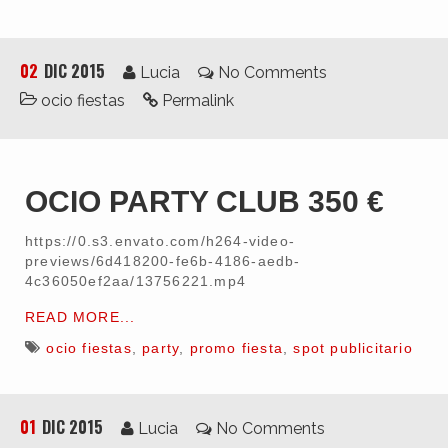
02
DIC 2015
Lucia
No Comments
ocio fiestas
Permalink
OCIO PARTY CLUB 350 €
https://0.s3.envato.com/h264-video-
previews/6d418200-fe6b-4186-aedb-
4c36050ef2aa/13756221.mp4
READ MORE...
ocio fiestas
,
party
,
promo fiesta
,
spot publicitario
01
DIC 2015
Lucia
No Comments