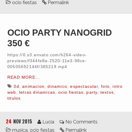
ocio fiestas
Permalink
OCIO PARTY NANOGRID
350 €
https://0.s3.envato.com/h264-video-
previews/f344fe8a-2520-11e3-98ce-
00505692144f/385219.mp4
READ MORE...
3d
,
animacion
,
dinamico
,
espectacular
,
foto
,
intro
web
,
letras dinamicas
,
ocio fiestas
,
party
,
textos
,
titulos
24
NOV 2015
Lucia
No Comments
musica
,
ocio fiestas
Permalink