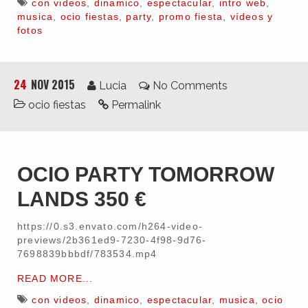
con videos
,
dinamico
,
espectacular
,
intro web
,
musica
,
ocio fiestas
,
party
,
promo fiesta
,
vídeos y
fotos
24
NOV 2015
Lucia
No Comments
ocio fiestas
Permalink
OCIO PARTY TOMORROW
LANDS 350 €
https://0.s3.envato.com/h264-video-
previews/2b361ed9-7230-4f98-9d76-
7698839bbbdf/783534.mp4
READ MORE...
con videos
,
dinamico
,
espectacular
,
musica
,
ocio