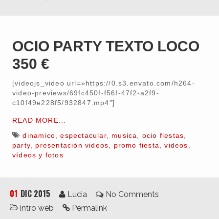
OCIO PARTY TEXTO LOCO
350 €
[videojs_video url=»https://0.s3.envato.com/h264-
video-previews/69fc450f-f56f-47f2-a2f9-
c10f49e228f5/932847.mp4″]
READ MORE...
dinamico
,
espectacular
,
musica
,
ocio fiestas
,
party
,
presentación videos
,
promo fiesta
,
videos
,
vídeos y fotos
01
DIC 2015
Lucia
No Comments
intro web
Permalink