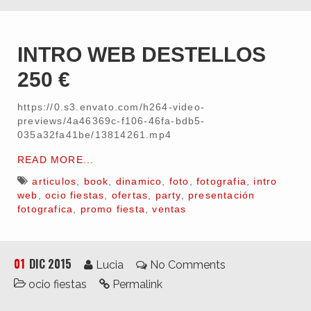
INTRO WEB DESTELLOS
250 €
https://0.s3.envato.com/h264-video-
previews/4a46369c-f106-46fa-bdb5-
035a32fa41be/13814261.mp4
READ MORE...
articulos
,
book
,
dinamico
,
foto
,
fotografia
,
intro
web
,
ocio fiestas
,
ofertas
,
party
,
presentación
fotografica
,
promo fiesta
,
ventas
01
DIC 2015
Lucia
No Comments
ocio fiestas
Permalink