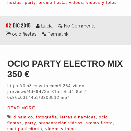
fiestas
,
party
,
promo fiesta
,
videos
,
vídeos y fotos
02
DIC 2015
Lucia
No Comments
ocio fiestas
Permalink
OCIO PARTY ELECTRO MIX
350 €
https://0.s3.envato.com/h264-video-
previews/4d69473e-31ac-4cd4-8eb7-
0c96c63144e3/8208812.mp4
READ MORE...
dinamico
,
fotografia
,
letras dinamicas
,
ocio
fiestas
,
party
,
presentación videos
,
promo fiesta
,
spot publicitario
,
vídeos y fotos