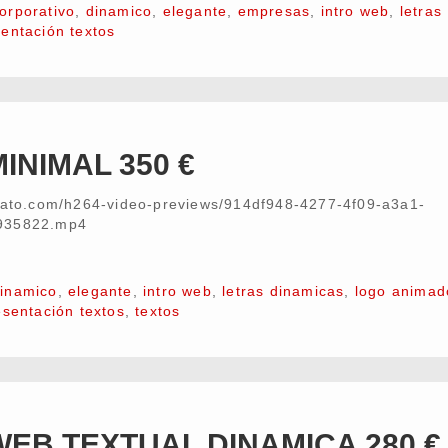
orporativo
,
dinamico
,
elegante
,
empresas
,
intro web
,
letras
entación textos
INIMAL 350 €
nvato.com/h264-video-previews/914df948-4277-4f09-a3a1-
935822.mp4
inamico
,
elegante
,
intro web
,
letras dinamicas
,
logo animad
esentación textos
,
textos
WEB TEXTUAL DINAMICA 280 €