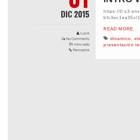
DIC 2015
https://0.s3.e
bfc3ec1ea35c/
READ MORE...
Lucia
dinamico
,
el
No Comments
presentación te
intro web
Permalink