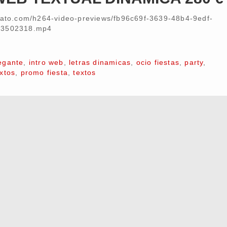
nvato.com/h264-video-previews/fb96c69f-3639-48b4-9edf-
13502318.mp4
egante
,
intro web
,
letras dinamicas
,
ocio fiestas
,
party
,
xtos
,
promo fiesta
,
textos