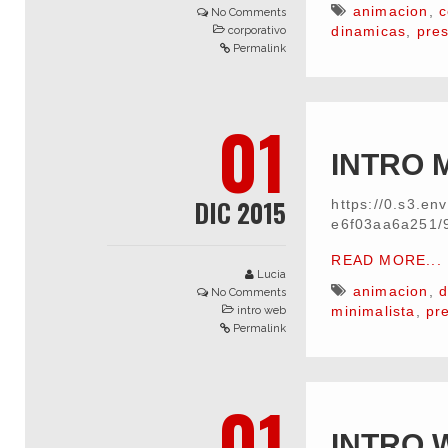
animacion
,
c
No Comments
dinamicas
,
pres
corporativo
Permalink
01
INTRO M
DIC 2015
https://0.s3.e
e6f03aa6a251/
READ MORE...
Lucia
animacion
,
d
No Comments
minimalista
,
pr
intro web
Permalink
01
INTRO 