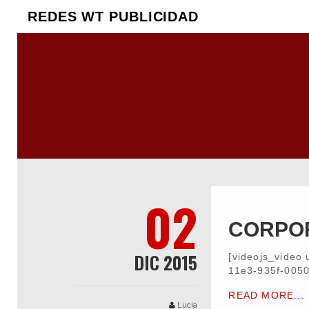
REDES WT PUBLICIDAD
02
CORPOR
DIC 2015
[videojs_video 
11e3-935f-005
READ MORE...
Lucia