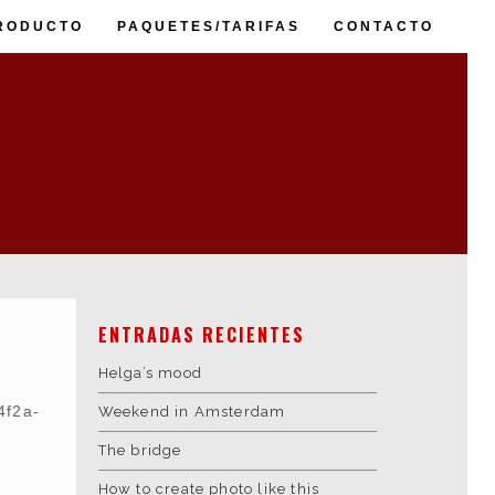
RODUCTO
PAQUETES/TARIFAS
CONTACTO
Web
Diseño Gráfico
ENTRADAS RECIENTES
Vídeo
Helga’s mood
Fotografía
3D
4f2a-
Weekend in Amsterdam
Sonido
The bridge
Impresión
How to create photo like this
Clientes