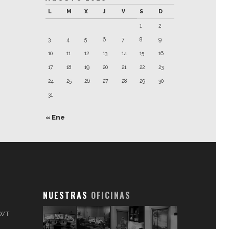
L
M
X
J
V
S
D
1
2
3
4
5
6
7
8
9
10
11
12
13
14
15
16
17
18
19
20
21
22
23
24
25
26
27
28
29
30
31
« Ene
NUESTRAS
OFICINAS
 WT