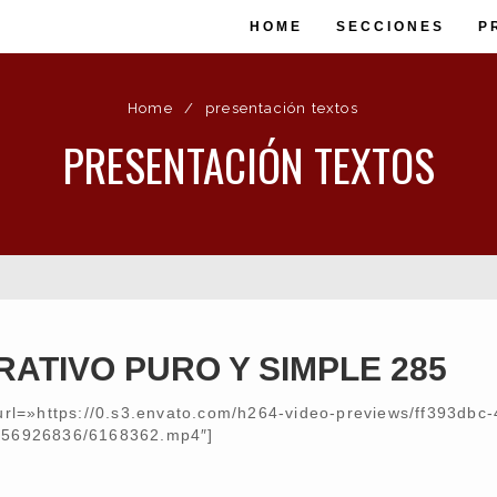
HOME
SECCIONES
P
Home
/
presentación textos
PRESENTACIÓN TEXTOS
ATIVO PURO Y SIMPLE 285
url=»https://0.s3.envato.com/h264-video-previews/ff393dbc-
056926836/6168362.mp4″]